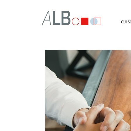
SKIP 
QUI 
Des consultants expérimentés posent
un regard neuf sur vos projets