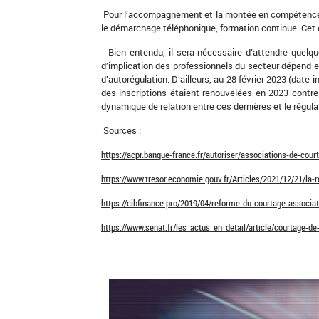
Pour l’accompagnement et la montée en compétence des
le démarchage téléphonique, formation continue. Cet e
Bien entendu, il sera nécessaire d’attendre quelques
d’implication des professionnels du secteur dépend e
d’autorégulation. D’ailleurs, au 28 février 2023 (date i
des inscriptions étaient renouvelées en 2023 contre 9
dynamique de relation entre ces dernières et le régula
Sources :
https://acpr.banque-france.fr/autoriser/associations-de-court
https://www.tresor.economie.gouv.fr/Articles/2021/12/21/la-
https://cibfinance.pro/2019/04/reforme-du-courtage-associat
https://www.senat.fr/les_actus_en_detail/article/courtage-d