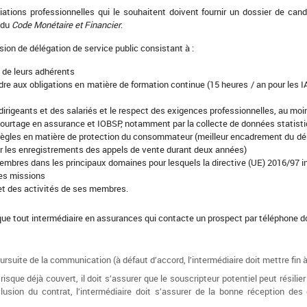
iations professionnelles qui le souhaitent doivent fournir un dossier de can
 du
Code Monétaire et Financier
.
ion de délégation de service public consistant à :
 de leurs adhérents
ndre aux obligations en matière de formation continue (15 heures / an pour les 
 dirigeants et des salariés et le respect des exigences professionnelles, au moi
ourtage en assurance et IOBSP, notamment par la collecte de données statist
règles en matière de protection du consommateur (meilleur encadrement du dé
er les enregistrements des appels de vente durant deux années)
mbres dans les principaux domaines pour lesquels la directive (UE) 2016/97 int
ses missions
 et des activités de ses membres.
que tout intermédiaire en assurances qui contacte un prospect par téléphone doi
ursuite de la communication (à défaut d’accord, l’intermédiaire doit mettre fin à
n risque déjà couvert, il doit s’assurer que le souscripteur potentiel peut rés
clusion du contrat, l’intermédiaire doit s’assurer de la bonne réception de