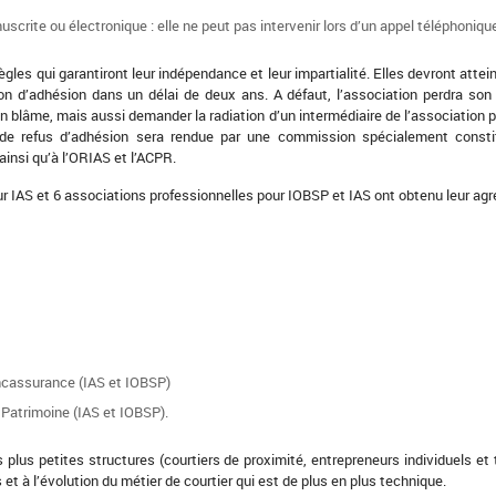
uscrite ou électronique : elle ne peut pas intervenir lors d’un appel téléphoniqu
gles qui garantiront leur indépendance et leur impartialité. Elles devront attei
ion d’adhésion dans un délai de deux ans. A défaut, l’association perdra so
n blâme, mais aussi demander la radiation d’un intermédiaire de l’association p
ou de refus d’adhésion sera rendue par une commission spécialement constit
insi qu’à l’ORIAS et l’ACPR.
 IAS et 6 associations professionnelles pour IOBSP et IAS ont obtenu leur agré
ncassurance (IAS et IOBSP)
Patrimoine (IAS et IOBSP).
plus petites structures (courtiers de proximité, entrepreneurs individuels et 
 à l’évolution du métier de courtier qui est de plus en plus technique.