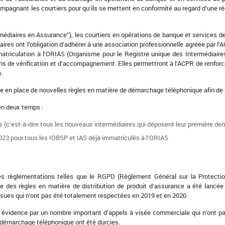
pagnant les courtiers pour qu’ils se mettent en conformité au regard d’une ré
ermédiaires en Assurance”), les courtiers en opérations de banque et services
res ont l’obligation d’adhérer à une association professionnelle agréée par l’A
mmatriculation à l’ORIAS (Organisme pour le Registre unique des Intermédiaire
ns de vérification et d’accompagnement. Elles permettront à l’ACPR de renforce
s.
ise en place de nouvelles règles en matière de démarchage téléphonique afin de 
en deux temps :
ts (c’est-à-dire tous les nouveaux intermédiaires qui déposent leur première d
 2023 pour tous les IOBSP et IAS déjà immatriculés à l’ORIAS
lles règlementations telles que le RGPD (Règlement Général sur la Protecti
ie des règles en matière de distribution de produit d’assurance a été lancé
ssues qui n’ont pas été totalement respectées en 2019 et en 2020.
 évidence par un nombre important d’appels à visée commerciale qui n’ont p
démarchage téléphonique ont été durcies.