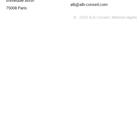
Immeuble Antin
alb@alb-conseil.com
75008 Paris
©
2026
ALB Conseil |
Mentions légales